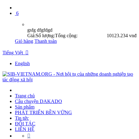
6
gsfg dfgfdgd
Giá:
Số lượng:
Tổng cộng:
10
123.234 vnđ
Giỏ hàng
Thanh toán
Tiếng Việt

English
Trang chủ
Câu chuyện DAKADO
Sản phẩm
PHÁT TRIỂN BỀN VỮNG
Tin tức
ĐỐI TÁC
LIÊN HỆ
