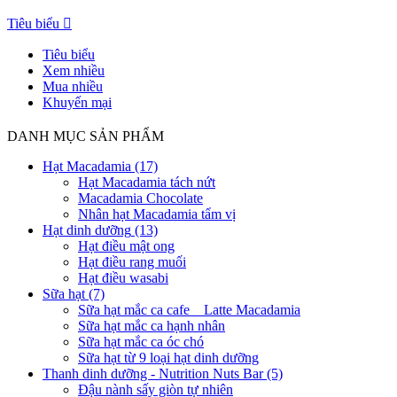
Tiêu biểu

Tiêu biểu
Xem nhiều
Mua nhiều
Khuyến mại
DANH MỤC SẢN PHẨM
Hạt Macadamia
(17)
Hạt Macadamia tách nứt
Macadamia Chocolate
Nhân hạt Macadamia tẩm vị
Hạt dinh dưỡng
(13)
Hạt điều mật ong
Hạt điều rang muối
Hạt điều wasabi
Sữa hạt
(7)
Sữa hạt mắc ca cafe _ Latte Macadamia
Sữa hạt mắc ca hạnh nhân
Sữa hạt mắc ca óc chó
Sữa hạt từ 9 loại hạt dinh dưỡng
Thanh dinh dưỡng - Nutrition Nuts Bar
(5)
Đậu nành sấy giòn tự nhiên