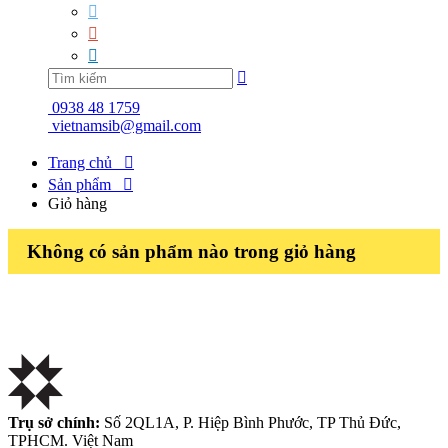




0938 48 1759
vietnamsib@gmail.com
Trang chủ

Sản phẩm

Giỏ hàng
Không có sản phẩm nào trong giỏ hàng
Trụ sở chính:
Số 2QL1A, P. Hiệp Bình Phước, TP Thủ Đức,
TPHCM. Việt Nam