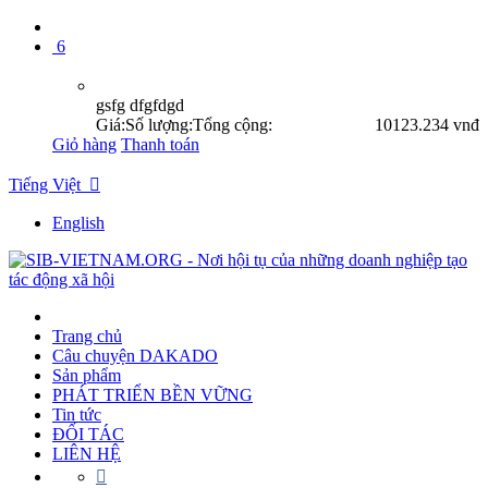
6
gsfg dfgfdgd
Giá:
Số lượng:
Tổng cộng:
10
123.234 vnđ
Giỏ hàng
Thanh toán
Tiếng Việt

English
Trang chủ
Câu chuyện DAKADO
Sản phẩm
PHÁT TRIỂN BỀN VỮNG
Tin tức
ĐỐI TÁC
LIÊN HỆ
