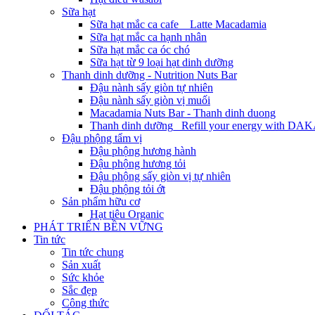
Sữa hạt
Sữa hạt mắc ca cafe _ Latte Macadamia
Sữa hạt mắc ca hạnh nhân
Sữa hạt mắc ca óc chó
Sữa hạt từ 9 loại hạt dinh dưỡng
Thanh dinh dưỡng - Nutrition Nuts Bar
Đậu nành sấy giòn tự nhiên
Đậu nành sấy giòn vị muối
Macadamia Nuts Bar - Thanh dinh duong
Thanh dinh dưỡng_ Refill your energy with D
Đậu phộng tẩm vị
Đậu phộng hương hành
Đậu phộng hương tỏi
Đậu phộng sấy giòn vị tự nhiên
Đậu phộng tỏi ớt
Sản phẩm hữu cơ
Hạt tiêu Organic
PHÁT TRIỂN BỀN VỮNG
Tin tức
Tin tức chung
Sản xuất
Sức khỏe
Sắc đẹp
Công thức