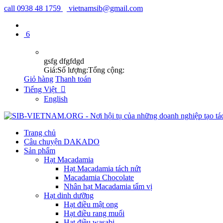
call
0938 48 1759
vietnamsib@gmail.com
6
gsfg dfgfdgd
Giá:
Số lượng:
Tổng cộng:
Giỏ hàng
Thanh toán
Tiếng Việt

English
Trang chủ
Câu chuyện DAKADO
Sản phẩm
Hạt Macadamia
Hạt Macadamia tách nứt
Macadamia Chocolate
Nhân hạt Macadamia tẩm vị
Hạt dinh dưỡng
Hạt điều mật ong
Hạt điều rang muối
Hạt điều wasabi