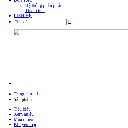
ĐỐI TÁC
Hệ thống phân phối
Thành tích
LIÊN HỆ

Trang chủ

Sản phẩm
Tiêu biểu
Xem nhiều
Mua nhiều
Khuyến mại