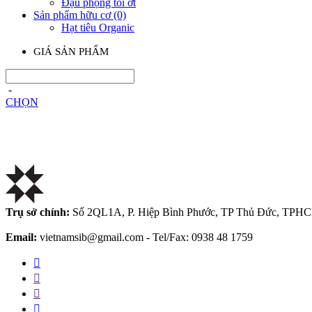
Đậu phộng tỏi ớt
Sản phẩm hữu cơ
(0)
Hạt tiêu Organic
GIÁ SẢN PHẨM
-
CHỌN
Trụ sở chính:
Số 2QL1A, P. Hiệp Bình Phước, TP Thủ Đức, TPHC
Email:
vietnamsib@gmail.com - Tel/Fax: 0938 48 1759



