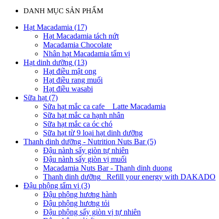
DANH MỤC SẢN PHẨM
Hạt Macadamia
(17)
Hạt Macadamia tách nứt
Macadamia Chocolate
Nhân hạt Macadamia tẩm vị
Hạt dinh dưỡng
(13)
Hạt điều mật ong
Hạt điều rang muối
Hạt điều wasabi
Sữa hạt
(7)
Sữa hạt mắc ca cafe _ Latte Macadamia
Sữa hạt mắc ca hạnh nhân
Sữa hạt mắc ca óc chó
Sữa hạt từ 9 loại hạt dinh dưỡng
Thanh dinh dưỡng - Nutrition Nuts Bar
(5)
Đậu nành sấy giòn tự nhiên
Đậu nành sấy giòn vị muối
Macadamia Nuts Bar - Thanh dinh duong
Thanh dinh dưỡng_ Refill your energy with DAKADO
Đậu phộng tẩm vị
(3)
Đậu phộng hương hành
Đậu phộng hương tỏi
Đậu phộng sấy giòn vị tự nhiên