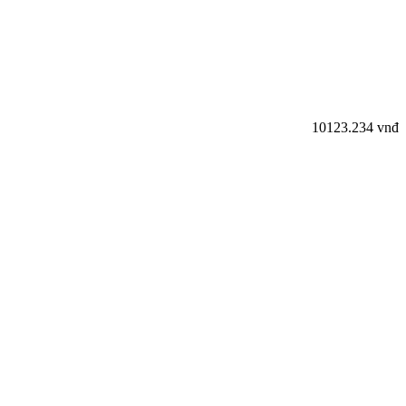
10
123.234 vnđ